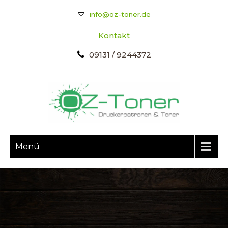
info@oz-toner.de
Kontakt
09131 / 9244372
Menü