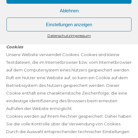
Nähere Informationen zur Datenverarbeitung bei Verwendung
Ablehnen
von PayPal finden Sie in der dazugehörigen
Einstellungen anzeigen
Datenschutzerklärung unter
https://www.paypal.com/de/webapps/mpp/ua/privacy-full
.
Datenschutz
Impressum
Cookies
Unsere Website verwendet Cookies. Cookies sind kleine
Textdateien, die im Internetbrowser bzw. vom Internetbrowser
auf dem Computersystem eines Nutzers gespeichert werden.
Ruft ein Nutzer eine Website auf, so kann ein Cookie auf dem
Betriebssystem des Nutzers gespeichert werden. Dieser
Cookie enthält eine charakteristische Zeichenfolge, die eine
eindeutige Identifizierung des Browsers beim erneuten
Aufrufen der Website ermöglicht.
Cookies werden auf Ihrem Rechner gespeichert. Daher haben
Sie die volle Kontrolle über die Verwendung von Cookies.
Durch die Auswahl entsprechender technischer Einstellungen