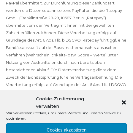
PayPal übermittelt. Zur Durchführung dieser Zahlungsart
werden die Daten sodann seitens PayPal an die die Ratepay
GmbH (Franklinstraße 28-29, 10587 Berlin; „Ratepay“)
übermittelt um den Vertrag mit Ihnen mit der gewählten
Zahlart erfüllen zu können. Diese Verarbeitung erfolgt auf
Grundlage des Art. 6 Abs. 1 lit. b DSGVO. Ratepay führt ggf. eine
Bonitätsauskunft auf der Basis mathematisch-statistischer
Verfahren (Wahrscheinlichkeits- bzw. Score – Werte) unter
Nutzung von Auskunfteien durch nach bereits oben
beschriebenen Ablauf. Die Datenverarbeitung dient dem
Zweck der Bonitätsprüfung für eine Vertragsanbahnung. Die
Verarbeitung erfolgt auf Grundlage des Art. 6 Abs. 1 lit. f DSGVO
aus unserem überwiegenden berechtigten Interesse am
Cookie-Zustimmung
Schutz vor Zahlungsausfall, wenn Ratepay in Vorleistung geht.
verwalten
Weitere Informationen zum Datenschutz und welche
Wir verwenden Cookies, um unsere Website und unseren Service zu
Auskunfteien Ratpay verwenden finden Sie unter
optimieren.
https://www.ratepay.com/legal-payment-dataprivacy/
und
https://www.ratepay.com/legal-payment-creditagencies/
.
Cookies akzeptieren