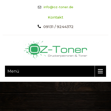
info@oz-toner.de
Kontakt
09131 / 9244372
Menü