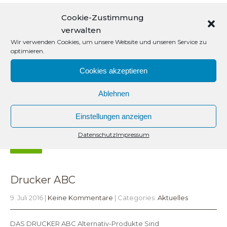
Cookie-Zustimmung
Der Unterschied zwischen Refill und Rebuild oder
verwalten
Remanufactured (Refill) –Bei Billigprodukten, häufig
Wir verwenden Cookies, um unsere Website und unseren Service zu
in osteuropäischen oder asiatischen Staaten “Made in China”
optimieren.
gefertigt, werden meist nur die leeren Original
Tonerkartuschen grob gereinigt und mit einfachem Standard-
Cookies akzeptieren
Tonerpulver aufgefüllt. Es reicht aber nicht aus einfach Pulver in
Ablehnen
einer Tonerkartusche zu befühlen, alle Verschleißteile an einer
Tonerkartusche oder Tintenpatrone vom Originalhersteller nur
Einstellungen anzeigen
auf die angegebene Druckleistung ausgelegt sind,…
Datenschutz
Impressum
mehr
Drucker ABC
9. Juli 2016
|
Keine Kommentare
| Categories:
Aktuelles
DAS DRUCKER ABC Alternativ-Produkte Sind